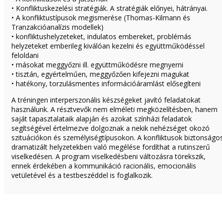
• Konfliktuskezelési stratégiák. A stratégiák előnyei, hátrányai.
• A konfliktustípusok megismerése (Thomas-Kilmann és
Tranzakcióanalízis modellek)
• konfliktushelyzeteket, indulatos embereket, problémás
helyzeteket emberileg kiválóan kezelni és együttműködéssel
feloldani
• másokat meggyőzni ill. együttműködésre megnyerni
• tisztán, egyértelműen, meggyőzően kifejezni magukat
• hatékony, torzulásmentes információáramlást elősegíteni
A tréningen interperszonális készségeket javító feladatokat
használunk. A résztvevők nem elméleti megközelítésben, hanem
saját tapasztalataik alapján és azokat színházi feladatok
segítségével értelmezve dolgoznak a nekik nehézséget okozó
szituációkon és személyiségtípusokon. A konfliktusok biztonságo
dramatizált helyzetekben való megélése fordíthat a rutinszerű
viselkedésen. A program viselkedésbeni változásra törekszik,
ennek érdekében a kommunikáció racionális, emocionális
vetületével és a testbeszéddel is foglalkozik.