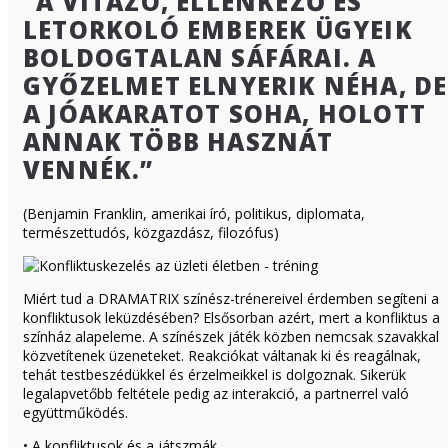
“A VITÁZÓ, ELLENKEZŐ ÉS
LETORKOLÓ EMBEREK ÜGYEIK
BOLDOGTALAN SÁFÁRAI. A
GYŐZELMET ELNYERIK NÉHA, DE
A JÓAKARATOT SOHA, HOLOTT
ANNAK TÖBB HASZNÁT
VENNÉK.”
(Benjamin Franklin, amerikai író, politikus, diplomata,
természettudós, közgazdász, filozófus)
Miért tud a DRAMATRIX színész-trénereivel érdemben segíteni a
konfliktusok leküzdésében? Elsősorban azért, mert a konfliktus a
színház alapeleme. A színészek játék közben nemcsak szavakkal
közvetítenek üzeneteket. Reakciókat váltanak ki és reagálnak,
tehát testbeszédükkel és érzelmeikkel is dolgoznak. Sikerük
legalapvetőbb feltétele pedig az interakció, a partnerrel való
együttműködés.
• A konfliktusok és a játszmák